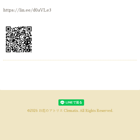
https://lin.ee/d0aVLe3
©2026
お花のアトリエ Clematis
. All Rights Reserved.